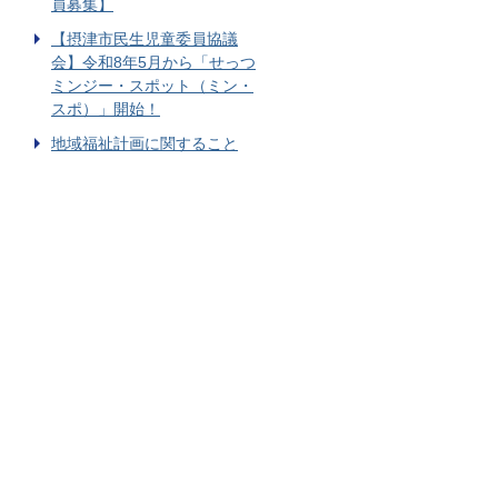
員募集】
【摂津市民生児童委員協議
会】令和8年5月から「せっつ
ミンジー・スポット（ミン・
スポ）」開始！
地域福祉計画に関すること