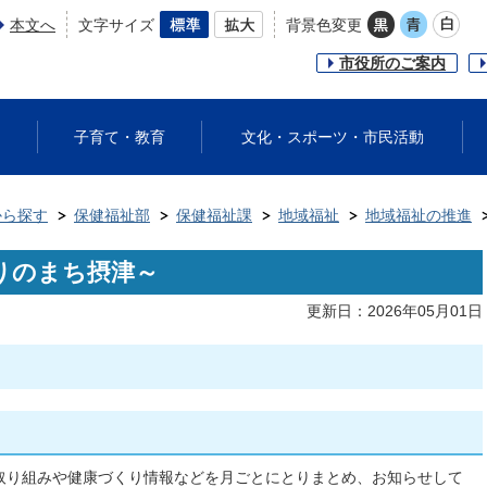
本文へ
文字サイズ
背景色変更
市役所のご案内
子育て・教育
文化・スポーツ・市民活動
から探す
保健福祉部
保健福祉課
地域福祉
地域福祉の推進
りのまち摂津～
更新日：2026年05月01日
取り組みや健康づくり情報などを月ごとにとりまとめ、お知らせして