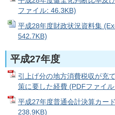
平成28年度健全化判断比率及び
ファイル: 46.3KB)
平成28年度財政状況資料集 (Ex
542.7KB)
※債務償還可能年数は、総務省で
平成27年度
況資料集から公表します。
引上げ分の地方消費税収が充
策に要した経費 (PDFファイル: 7
平成27年度普通会計決算カード 
238.9KB)