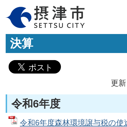
決算
更新
令和6年度
令和6年度森林環境譲与税の使途