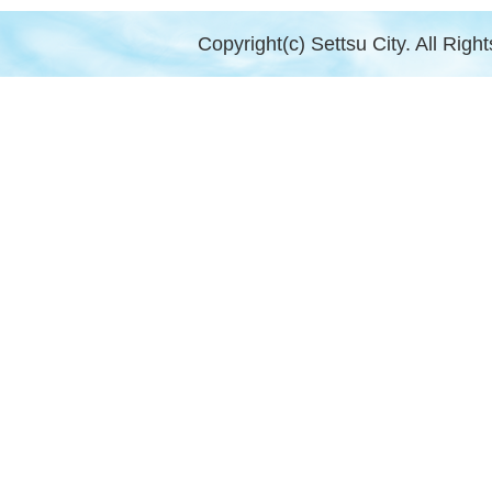
Copyright(c) Settsu City. All Righ