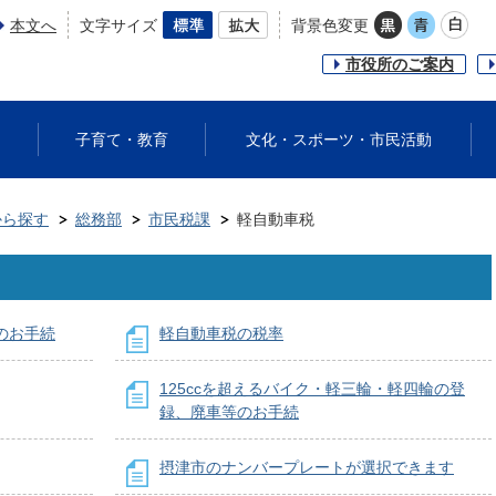
本文へ
文字サイズ
背景色変更
市役所のご案内
子育て・教育
文化・スポーツ・市民活動
から探す
総務部
市民税課
軽自動車税
のお手続
軽自動車税の税率
125ccを超えるバイク・軽三輪・軽四輪の登
録、廃車等のお手続
摂津市のナンバープレートが選択できます