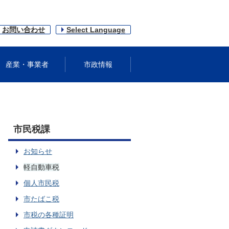
お問い合わせ
Select Language
産業・事業者
市政情報
市民税課
お知らせ
軽自動車税
個人市民税
市たばこ税
市税の各種証明