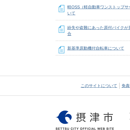
軽OSS（軽自動車ワンストップサ
いて
紛失や盗難にあった原付バイクが
合
新基準原動機付自転車について
このサイトについて
免責