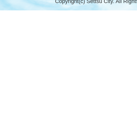
Copyright(c) Settsu City. All Righ