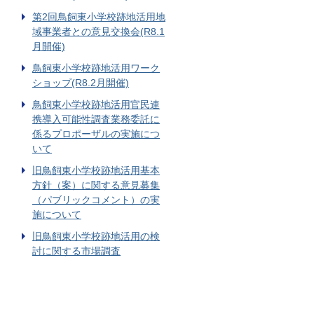
第2回鳥飼東小学校跡地活用地
域事業者との意見交換会(R8.1
月開催)
鳥飼東小学校跡地活用ワーク
ショップ(R8.2月開催)
鳥飼東小学校跡地活用官民連
携導入可能性調査業務委託に
係るプロポーザルの実施につ
いて
旧鳥飼東小学校跡地活用基本
方針（案）に関する意見募集
（パブリックコメント）の実
施について
旧鳥飼東小学校跡地活用の検
討に関する市場調査