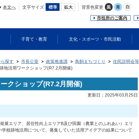
本文へ
文字サイズ
背景色変更
市役所のご案内
子育て・教育
文化・スポーツ・市民活動
から探す
市長公室
政策推進課
鳥飼まちづくり
住民説明会等
跡地活用ワークショップ(R7.2月開催)
クショップ(R7.2月開催)
更新日：2025年03月25日
存発展エリア、居住性向上エリアB及び田園（農業とのふれあい）エリ
小学校跡地活用について、募集していた活用アイデアの結果について