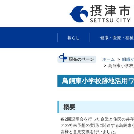
暮らし
健康・医療・福祉
現在のページ
ホーム
組織
鳥飼東小学校
鳥飼東小学校跡地活用ワー
概要
各2回説明会を行った企業と住民の共
アの将来予想の実現に関連する鳥飼東
皆様と意見交換を行いました。