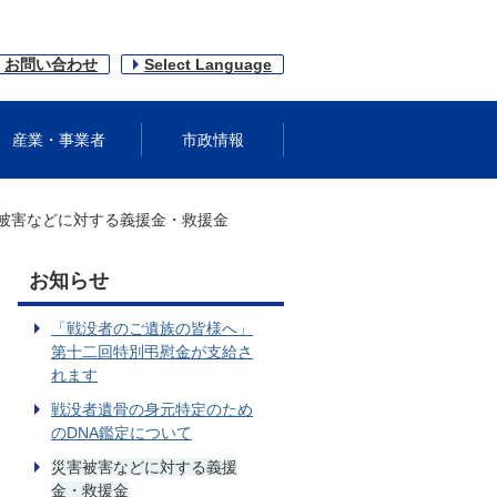
お問い合わせ
Select Language
産業・事業者
市政情報
被害などに対する義援金・救援金
お知らせ
「戦没者のご遺族の皆様へ」
第十二回特別弔慰金が支給さ
れます
戦没者遺骨の身元特定のため
のDNA鑑定について
災害被害などに対する義援
金・救援金