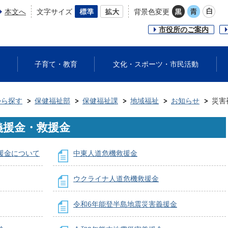
本文へ
文字サイズ
背景色変更
市役所のご案内
子育て・教育
文化・スポーツ・市民活動
から探す
保健福祉部
保健福祉課
地域福祉
お知らせ
災害
義援金・救援金
援金について
中東人道危機救援金
ウクライナ人道危機救援金
令和6年能登半島地震災害義援金