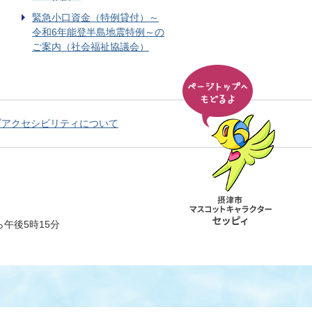
緊急小口資金（特例貸付）～
令和6年能登半島地震特例～の
ご案内（社会福祉協議会）
ブアクセシビリティについて
午後5時15分