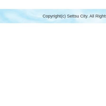
Copyright(c) Settsu City. All Righ