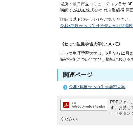
場所：摂津市立コミュニティプラザ 3
講師：BALUE株式会社 代表取締役 原田
詳細は以下のチラシ↓をご覧ください。
令和6年度せっつ生涯学習大学公開講座チラシ
《せっつ生涯学習大学について》
せっつ生涯学習大学は、6月から12月
識や技術について学び、地域における
関連ページ
令和7年度せっつ生涯学習大学
PDFファイル
す。お持ちでな
ードボタン
ください。