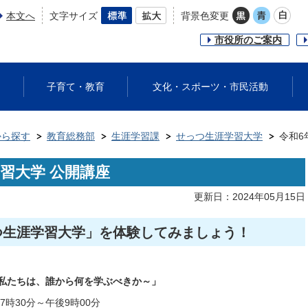
本文へ
文字サイズ
背景色変更
市役所のご案内
子育て・教育
文化・スポーツ・市民活動
から探す
教育総務部
生涯学習課
せっつ生涯学習大学
令和6
習大学 公開講座
更新日：2024年05月15日
つ生涯学習大学」を体験してみましょう！
～私たちは、誰から何を学ぶべきか～」
7時30分～午後9時00分