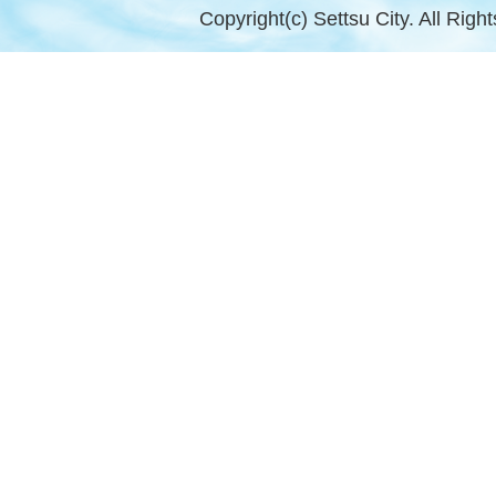
Copyright(c) Settsu City. All Righ