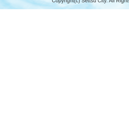
Copyright(c) Settsu City. All Righ