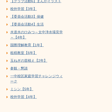
【クラブ活動6】まんがイラスト
校外学習【3年】
【委員会活動3】保健
【委員会活動4】生活
水道水のひみつ～太中浄水場見学
～【4年】
国際理解教育【1年】
租税教室【6年】
玉ねぎの苗植え【2年】
参観・懇談
一中校区家庭学習チャレンジウィ
ーク
ミシン【5年】
校外学習【4年】