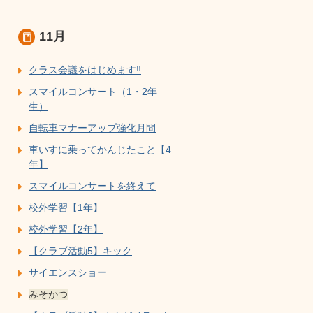
11月
クラス会議をはじめます‼
スマイルコンサート（1・2年
生）
自転車マナーアップ強化月間
車いすに乗ってかんじたこと【4
年】
スマイルコンサートを終えて
校外学習【1年】
校外学習【2年】
【クラブ活動5】キック
サイエンスショー
みそかつ