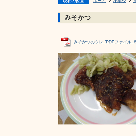
現在の位置
ホーム
小学校
みそかつ
みそかつのタレ (PDFファイル: 80