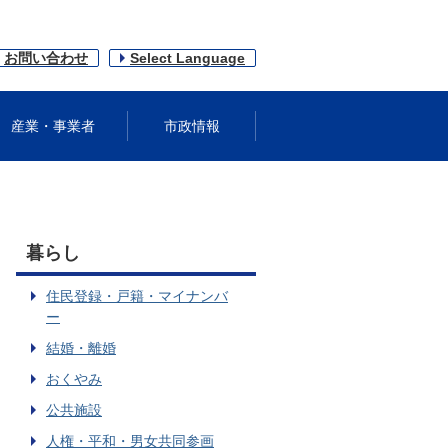
お問い合わせ
Select Language
産業・事業者
市政情報
暮らし
住民登録・戸籍・マイナンバ
ー
結婚・離婚
おくやみ
公共施設
人権・平和・男女共同参画