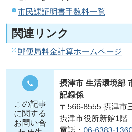
市民課証明書手数料一覧
関連リンク
郵便局料金計算ホームページ
摂津市 生活環境部 
記録係
この記事
〒566-8555 摂津
に関する
摂津市役所新館1階
お問い合
電話：
06-6383-136