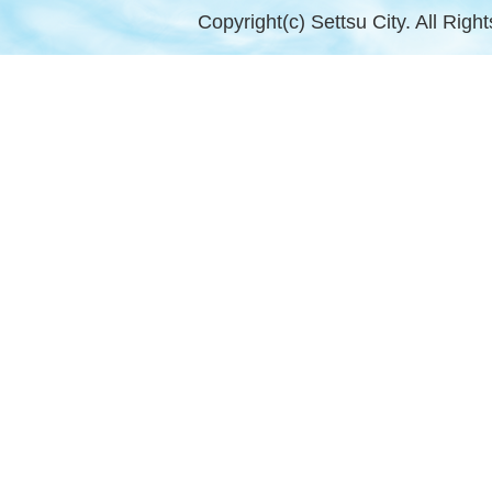
Copyright(c) Settsu City. All Righ