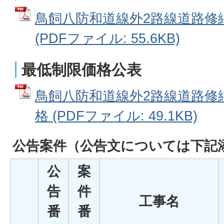
鳥飼八防和道線外2路線道路修
(PDFファイル: 55.6KB)
最低制限価格公表
鳥飼八防和道線外2路線道路修
格 (PDFファイル: 49.1KB)
公告案件
（公告文については下記
公
案
告
件
工事名
番
番