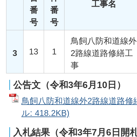
工事名
番
番
号
号
鳥飼八防和道線外
13
1
3
2路線道路修繕工
事
公告文（令和3年6月10日）
鳥飼八防和道線外2路線道路修繕
ル: 418.2KB)
入札結果（令和3年7月6日開