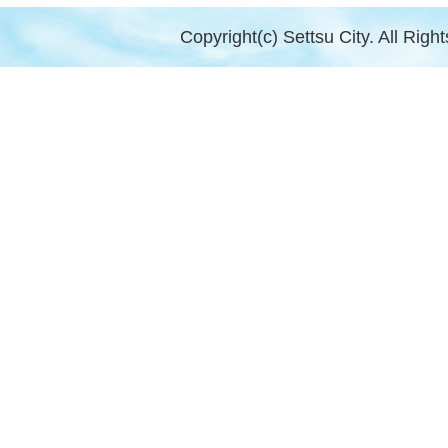
Copyright(c) Settsu City. All Righ