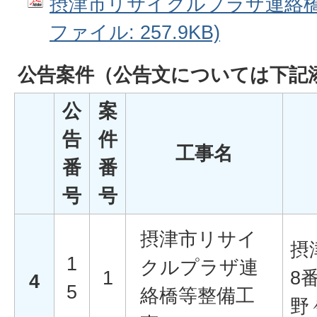
摂津市リサイクルプラザ連絡橋等
ファイル: 257.9KB)
公告案件
（公告文については下記
公
案
告
件
工事名
番
番
号
号
摂津市リサイ
摂
1
クルプラザ連
1
8
4
5
絡橋等整備工
野