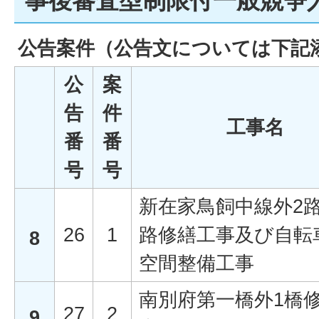
事後審査型制限付一般競争
公告案件
（公告文については下記
公
案
告
件
工事名
番
番
号
号
新在家鳥飼中線外2
26
1
路修繕工事及び自転
8
空間整備工事
南別府第一橋外1橋
27
2
9