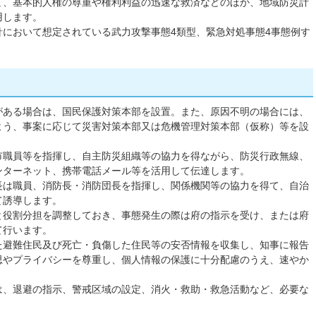
て、基本的人権の尊重や権利利益の迅速な救済などのほか、地域防災計
用します。
針において想定されている武力攻撃事態4類型、緊急対処事態4事態例す
がある場合は、国民保護対策本部を設置。また、原因不明の場合には、
よう、事案に応じて災害対策本部又は危機管理対策本部（仮称）等を設
市職員等を指揮し、自主防災組織等の協力を得ながら、防災行政無線、
ンターネット、携帯電話メール等を活用して伝達します。
長は職員、消防長・消防団長を指揮し、関係機関等の協力を得て、自治
て誘導します。
と役割分担を調整しておき、事態発生の際は府の指示を受け、または府
て行います。
た避難住民及び死亡・負傷した住民等の安否情報を収集し、知事に報告
思やプライバシーを尊重し、個人情報の保護に十分配慮のうえ、速やか
は、退避の指示、警戒区域の設定、消火・救助・救急活動など、必要な