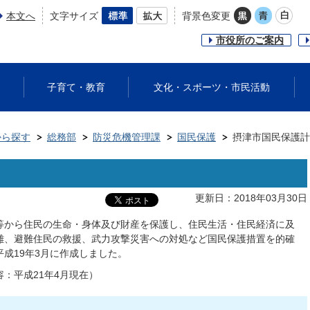
本文へ
文字サイズ
背景色変更
市役所のご案内
子育て・教育
文化・スポーツ・市民活動
から探す
総務部
防災危機管理課
国民保護
摂津市国民保護計
更新日：2018年03月30日
等から住民の生命・身体及び財産を保護し、住民生活・住民経済に及
難、避難住民の救援、武力攻撃災害への対処など国民保護措置を的確
成19年3月に作成しました。
容：平成21年4月現在）