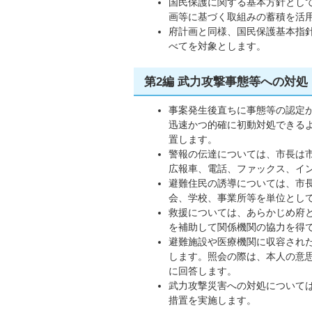
国民保護に関する基本方針とし
画等に基づく取組みの蓄積を活
府計画と同様、国民保護基本指
べてを対象とします。
第2編 武力攻撃事態等への対処
事案発生後直ちに事態等の認定
迅速かつ的確に初動対処できる
置します。
警報の伝達については、市長は
広報車、電話、ファックス、イ
避難住民の誘導については、市
会、学校、事業所等を単位とし
救援については、あらかじめ府
を補助して関係機関の協力を得
避難施設や医療機関に収容され
します。照会の際は、本人の意
に回答します。
武力攻撃災害への対処について
措置を実施します。