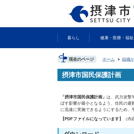
暮らし
健康・医療・福祉
現在のページ
ホーム
組織
摂津市国民保護計画
「摂津市国民保護計画」
は、武力攻撃
ぼす影響が最小となるよう、住民の避
に迅速に実施できるようにするため、平
【PDFファイルになっています】
（内