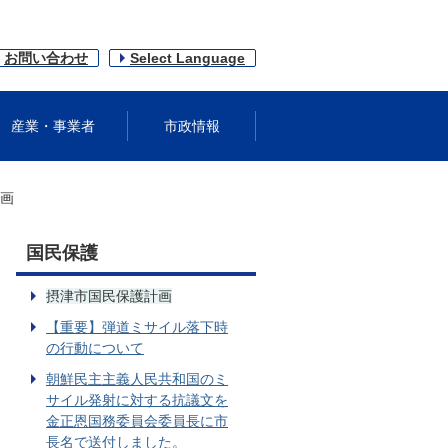
お問い合わせ
Select Language
産業・事業者
市政情報
画
国民保護
摂津市国民保護計画
【重要】弾道ミサイル落下時
の行動について
朝鮮民主主義人民共和国のミ
サイル発射に対する抗議文を
金正恩国務委員会委員長に市
長名で送付しました。