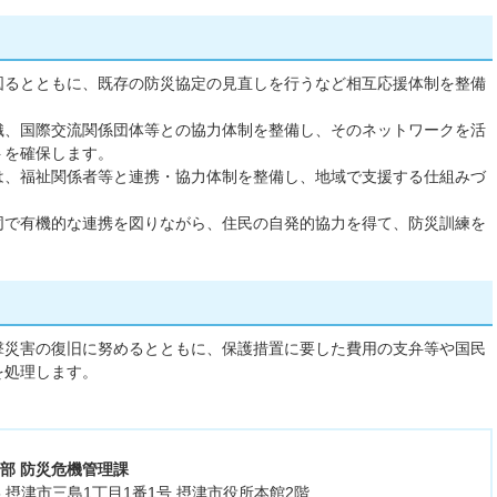
図るとともに、既存の防災協定の見直しを行うなど相互応援体制を整備
織、国際交流関係団体等との協力体制を整備し、そのネットワークを活
トを確保します。
は、福祉関係者等と連携・協力体制を整備し、地域で支援する仕組みづ
同で有機的な連携を図りながら、住民の自発的協力を得て、防災訓練を
撃災害の復旧に努めるとともに、保護措置に要した費用の支弁等や国民
を処理します。
務部 防災危機管理課
555 摂津市三島1丁目1番1号 摂津市役所本館2階