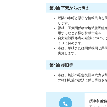
第3編 平素からの備え
近隣の市町と緊密な情報共有を
します。
福祉・医療関係者や地域住民組
用するなど多様な警報伝達ルー
自力避難困難者の避難について
くりに努めます。
市は、単独または関係機関と共
実施します。
第4編 復旧等
市は、施設の応急復旧や武力攻
の権利利益の救済に係る手続き
摂津市 総
〒566-8