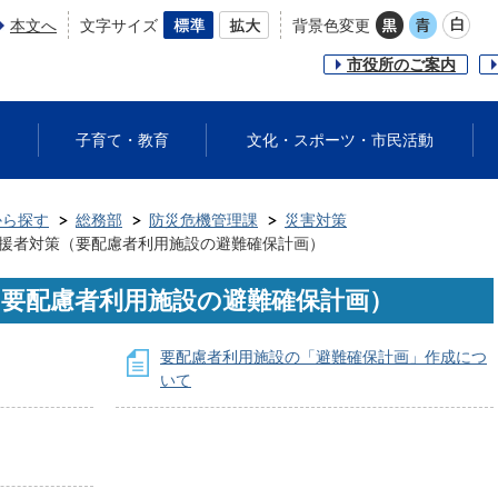
本文へ
文字サイズ
背景色変更
市役所のご案内
子育て・教育
文化・スポーツ・市民活動
から探す
総務部
防災危機管理課
災害対策
援者対策（要配慮者利用施設の避難確保計画）
（要配慮者利用施設の避難確保計画）
要配慮者利用施設の「避難確保計画」作成につ
いて