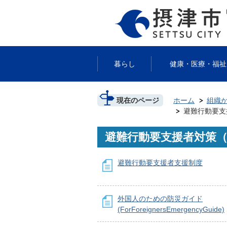
暮らし
健康・医療・福祉
現在のページ
ホーム
組織
避難行動要支
避難行動要支援者対策
避難行動要支援者支援制度
外国人のための防災ガイド
(ForForeignersEmergencyGuide)