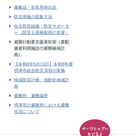
備蓄品・非常用持出品
防災情報の収集方法
自主防災組織・防災サポータ
ー（防災士資格取得の支援）
避難行動要支援者対策（要配
慮者利用施設の避難確保計
画）
【令和8年9月13日】令和8年度
摂津市総合防災演習の実施
地域防災計画・強靭化地域計
画
避難所・避難場所
摂津市の避難所における避難
生活について