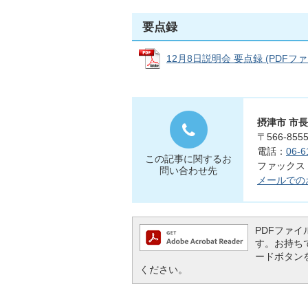
要点録
12月8日説明会 要点録 (PDFファイル
摂津市 市
〒566-8
電話：
06-6
この記事に関するお
ファックス：0
問い合わせ先
メールでの
PDFファイル
す。お持ちでな
ードボタン
ください。