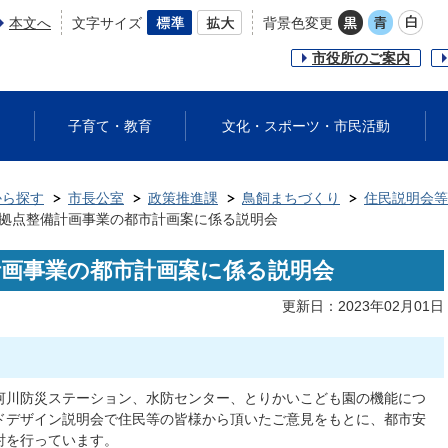
本文へ
文字サイズ
背景色変更
市役所のご案内
子育て・教育
文化・スポーツ・市民活動
から探す
市長公室
政策推進課
鳥飼まちづくり
住民説明会等
拠点整備計画事業の都市計画案に係る説明会
計画事業の都市計画案に係る説明会
更新日：2023年02月01日
河川防災ステーション、水防センター、とりかいこども園の機能につ
ドデザイン説明会で住民等の皆様から頂いたご意見をもとに、都市安
討を行っています。