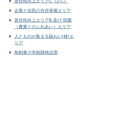
居住性向上エリアC（2-C）
企業と住民の共存発展エリア
居住性向上エリアB 及び 田園
（農業とのふれあい）エリア
人とものが集まる賑わい(核)エ
リア
鳥飼東小学校跡地活用