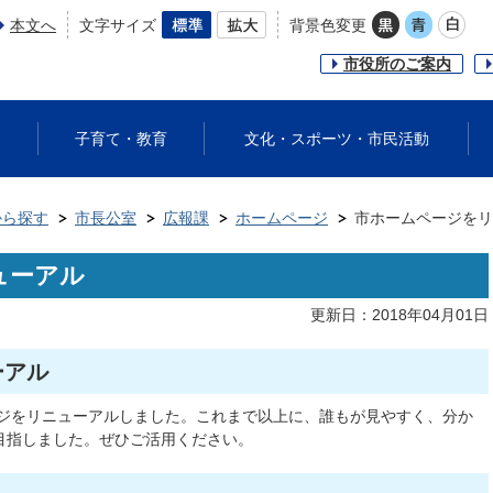
本文へ
文字サイズ
背景色変更
市役所のご案内
子育て・教育
文化・スポーツ・市民活動
から探す
市長公室
広報課
ホームページ
市ホームページをリ
ューアル
更新日：2018年04月01日
ーアル
ージをリニューアルしました。これまで以上に、誰もが見やすく、分か
目指しました。ぜひご活用ください。