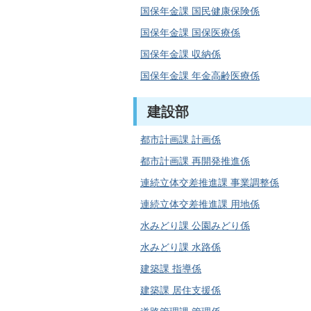
国保年金課 国民健康保険係
国保年金課 国保医療係
国保年金課 収納係
国保年金課 年金高齢医療係
建設部
都市計画課 計画係
都市計画課 再開発推進係
連続立体交差推進課 事業調整係
連続立体交差推進課 用地係
水みどり課 公園みどり係
水みどり課 水路係
建築課 指導係
建築課 居住支援係