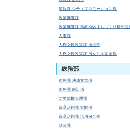
広報課 シティプロモーション係
政策推進課
政策推進課 鳥飼地区まちづくり構想担
人事課
人権女性政策課 推進係
人権女性政策課 男女共同参画係
総務部
総務課 法務文書係
総務課 統計係
防災危機管理課
資産活用課 管財係
資産活用課 活用保全係
財政課