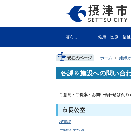
暮らし
健康・医療・福祉
現在のページ
ホーム
組織
各課＆施設への問い合
ご意見・ご提案・お問い合わせは次の
市長公室
秘書課
広報課 広報係