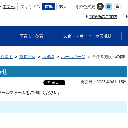
本文へ
文字サイズ
背景色変更
市役所のご案内
子育て・教育
文化・スポーツ・市民活動
から探す
市長公室
広報課
ホームページ
各課＆施設への問い
わせ
更新日：2025年08月15日
メールフォームをご利用ください。