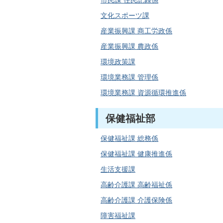
市民課 住民記録係
文化スポーツ課
産業振興課 商工労政係
産業振興課 農政係
環境政策課
環境業務課 管理係
環境業務課 資源循環推進係
保健福祉部
保健福祉課 総務係
保健福祉課 健康推進係
生活支援課
高齢介護課 高齢福祉係
高齢介護課 介護保険係
障害福祉課