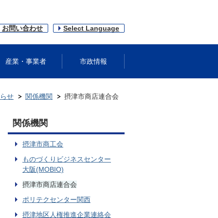
お問い合わせ
Select Language
産業・事業者
市政情報
らせ
関係機関
摂津市商店連合会
関係機関
摂津市商工会
ものづくりビジネスセンター
大阪(MOBIO)
摂津市商店連合会
ポリテクセンター関西
摂津地区人権推進企業連絡会