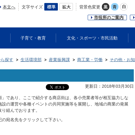
本文へ
文字サイズ
背景色変更
市役所のご案内
子育て・教育
文化・スポーツ・市民活動
から探す
生活環境部
産業振興課
商工業・労働
その他・お知
更新日：2018年03月30日
顔」であり、ここで紹介する商店街は、各小売業者等が相互協力しな
施設の運営や各種イベントの共同実施等を展開し、地域の商業の発展
取り組んでおります。
記の宛名先をクリックして下さい。