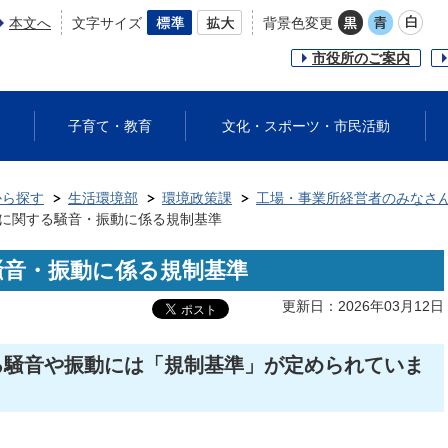
本文へ
文字サイズ
背景色変更
市役所のご案内
子育て・教育
文化・スポーツ・市民活動
から探す
生活環境部
環境政策課
工場・事業所経営者のみなさ
に関する騒音・振動に係る規制基準
騒音・振動に係る規制基準
更新日：2026年03月12日
る騒音や振動には「規制基準」が定められていま