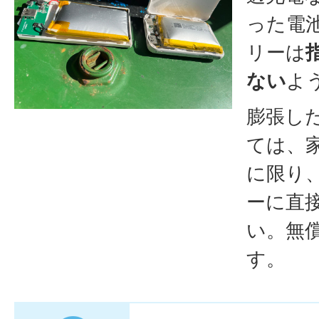
った電
リーは
ない
よ
膨張し
ては、
に限り
ーに直
い。無
す。