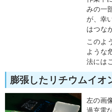
みの一
が、幸
はつな
このよ
ような
法には
膨張したリチウムイオ
左の画
過充電