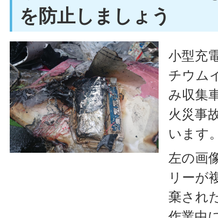
を防止しましょう
小型充
チウム
み収集
火災事
います
左の画
リーが
棄され
作業中