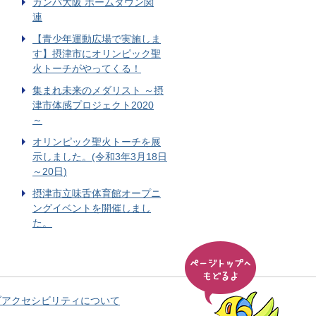
ガンバ大阪 ホームタウン関
連
【青少年運動広場で実施しま
す】摂津市にオリンピック聖
火トーチがやってくる！
集まれ未来のメダリスト ～摂
津市体感プロジェクト2020
～
オリンピック聖火トーチを展
示しました。(令和3年3月18日
～20日)
摂津市立味舌体育館オープニ
ングイベントを開催しまし
た。
ブアクセシビリティについて