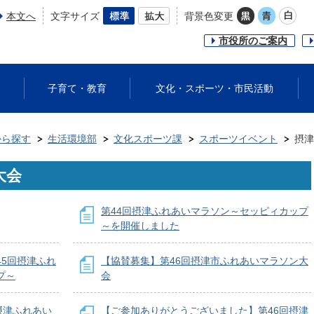
本文へ
文字サイズ
背景色変更
市役所のご案内
子育て・教育
文化・スポーツ・市民活動
から探す
生活環境部
文化スポーツ課
スポーツイベント
摂津
大会
第44回摂津ふれあいマラソン～セッピィカップ
～を開催しました
5回摂津ふれ
【協賛募集】第46回摂津市ふれあいマラソン大
プ～
会
摂津ふれあい
【ご参加ありがとうございました】第46回摂津