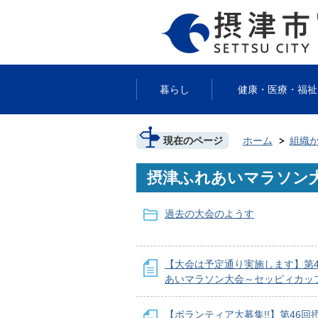
暮らし
健康・医療・福祉
現在のページ
ホーム
組織
摂津ふれあいマラソン
過去の大会のようす
【大会は予定通り実施します】第4
あいマラソン大会～セッピィカッ
【ボランティア大募集!!】第46回