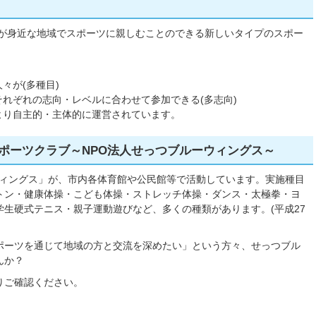
が身近な地域でスポーツに親しむことのできる新しいタイプのスポー
々が(多種目)
れぞれの志向・レベルに合わせて参加できる(多志向)
より自主的・主体的に運営されています。
ポーツクラブ～NPO法人せっつブルーウィングス～
ウィングス」が、市内各体育館や公民館等で活動しています。実施種目
トン・健康体操・こども体操・ストレッチ体操・ダンス・太極拳・ヨ
生硬式テニス・親子運動遊びなど、多くの種類があります。(平成27
ポーツを通じて地域の方と交流を深めたい」という方々、せっつブル
んか？
りご確認ください。