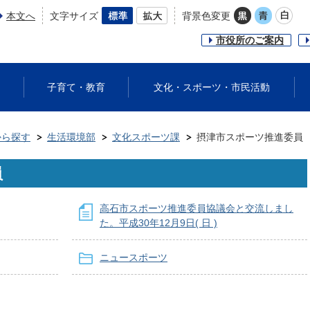
本文へ
文字サイズ
背景色変更
市役所のご案内
子育て・教育
文化・スポーツ・市民活動
から探す
生活環境部
文化スポーツ課
摂津市スポーツ推進委員
員
高石市スポーツ推進委員協議会と交流しまし
た。平成30年12月9日( 日 )
ニュースポーツ