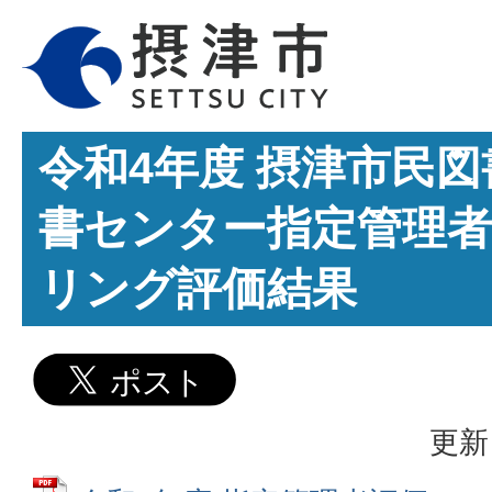
令和4年度 摂津市民
書センター指定管理
リング評価結果
更新