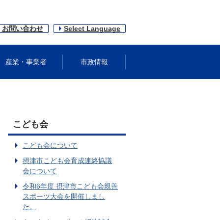
お問い合わせ
Select Language
産業・事業者
市政情報
こども会
こども会について
摂津市こども会育成連絡協議
会について
令和6年度 摂津市こども会親善
スポーツ大会を開催しまし
た。