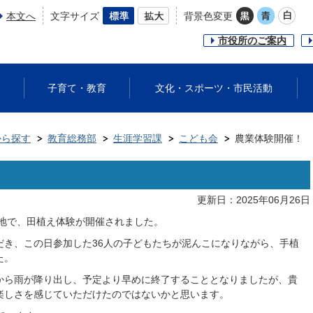
本文へ
文字サイズ
背景色変更
市役所のご案内
子育て・教育
文化・スポーツ・市民活動
から探す
教育総務部
生涯学習課
こども会
農業体験開催！
更新日：2025年06月26日
農地で、田植え体験が開催されました。
だき、この日参加した36人の子どもたちが泥んこになりながら、手植
た。
から雨が降り出し、予定より早めに終了することとなりましたが、貴
楽しさを感じていただけたのではないかと思います。