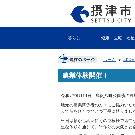
暮らし
健康・医療・福祉
現在のページ
ホーム
組織
農業体験開催！
令和7年6月14日、鳥飼八町公園横の
地元の農業関係者の方々にご協力いた
えで苗をひとつひとつ丁寧に植えまし
当日は朝からあいにくの空模様で途中
重な体験を通じて、米作りの大変さと