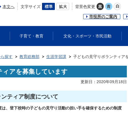
本文へ
文字サイズ
背景色変更
市役所のご案内
子育て・教育
文化・スポーツ・市民活動
から探す
教育総務部
生涯学習課
子どもの見守りボランティア
ティアを募集しています
更新日：2020年09月18日
ランティア制度について
度は、登下校時の子どもの見守り活動の担い手を確保するための制度