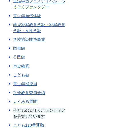
生涯学習フェスティバル・ろ
うそくファンタジー
青少年自然体験
幼児家庭教育学級・家庭教育
学級・女性学級
学校施設開放事業
図書館
公民館
市史編纂
こども会
青少年指導員
社会教育委員会議
よくある質問
子どもの見守りボランティア
を募集しています
こども110番運動