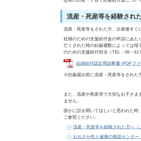
従前の出産・子育て応援給付金につい
流産・死産等を経験された
流産・死産等をされた方、出産後すぐ
妊婦のための支援給付金の申請にあた
亡くされた時の妊娠週数によっては母
のための支援給付担当（TEL：06－61
妊婦給付認定用診断書 (PDFファイル
※妊娠届出前に流産・死産等をされた
また、流産や死産等で大切なお子さま
ません。
誰かに話を聞いてほしいと思われた時
ご参照ください。
流産・死産等を経験された方へ（
おおさか性と健康の相談センター（car