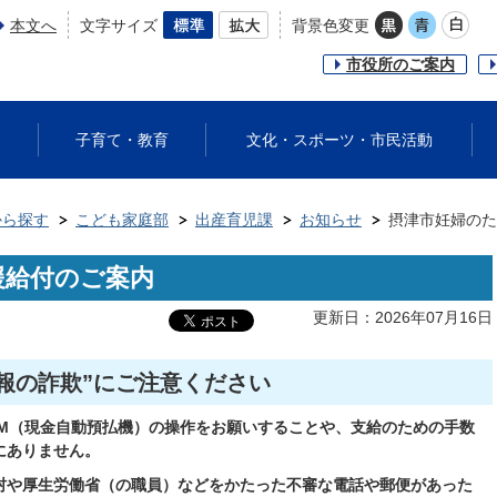
本文へ
文字サイズ
背景色変更
市役所のご案内
子育て・教育
文化・スポーツ・市民活動
から探す
こども家庭部
出産育児課
お知らせ
摂津市妊婦のた
援給付のご案内
更新日：2026年07月16日
情報の詐欺”にご注意ください
M
（現金自動預払機）の操作をお願いすることや、支給のための手数
にありません。
村や厚生労働省（の職員）などをかたった不審な電話や郵便があった