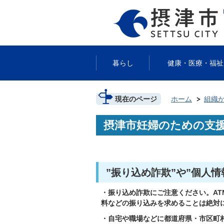
暮らし
健康・医療・福祉
現在のページ
ホーム
組織
摂津市妊婦のための支
”振り込め詐欺”や”個人
・振り込め詐欺にご注意ください。
AT
料などの振り込みを求めることは絶対
・自宅や職場などに都道府県・市区町