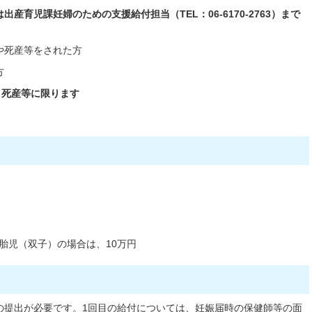
産育児課妊婦のための支援給付担当（TEL：06-6170-2763）まで
や死産等をされた方
方
・死産等に限ります
多胎児（双子）の場合は、10万円
の提出が必要です。1回目の給付については、妊娠届時の保健師等の面