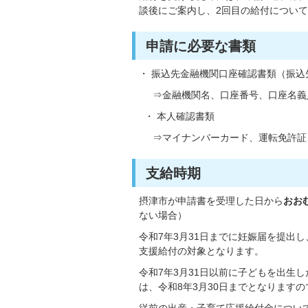
談後にご案内し、2回目の給付につい
申請に必要な書類
・ 振込先金融機関口座確認書類（振
⇒金融機関名、口座番号、口座名義
・ 本人確認書類
⇒マイナンバーカード、運転免許証
支給時期
摂津市が申請書を受理した日から
おお
ない場合）
令和7年3月31日までに妊娠届を提出
支援給付の対象となります。
令和7年3月31日以前に子どもを出生
は、令和8年3月30日までとなります