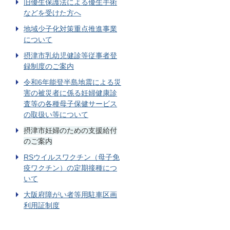
旧優生保護法による優生手術
などを受けた方へ
地域少子化対策重点推進事業
について
摂津市乳幼児健診等従事者登
録制度のご案内
令和6年能登半島地震による災
害の被災者に係る妊婦健康診
査等の各種母子保健サービス
の取扱い等について
摂津市妊婦のための支援給付
のご案内
RSウイルスワクチン（母子免
疫ワクチン）の定期接種につ
いて
大阪府障がい者等用駐車区画
利用証制度