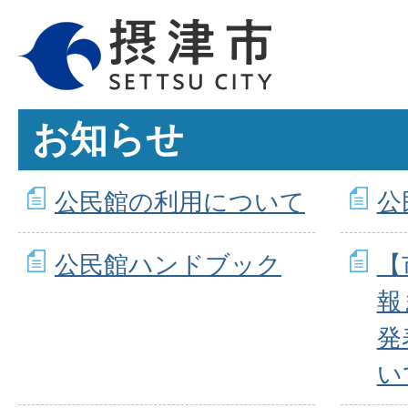
お知らせ
公民館の利用について
公
公民館ハンドブック
【
報
発
い