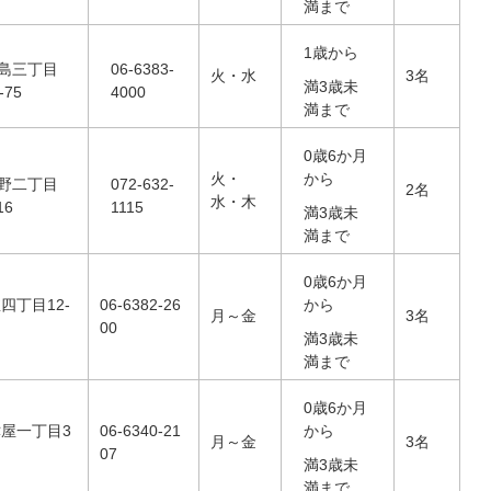
満まで
1歳から
島三丁目
06-6383-
火・水
3名
満3歳未
-75
4000
満まで
0歳6か月
火・
から
野二丁目
072-632-
2名
水・木
16
1115
満3歳未
満まで
0歳6か月
四丁目12-
06-6382-26
から
月～金
3名
00
満3歳未
満まで
0歳6か月
屋一丁目3
06-6340-21
から
月～金
3名
07
満3歳未
満まで