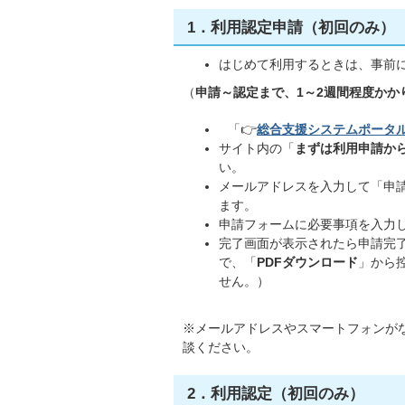
1．利用認定申請（初回のみ）
はじめて利用するときは、事前
（
申請～認定まで、1～2週間程度か
「👉
総合支援システムポータ
サイト内の「
まずは利用申請か
い。
メールアドレスを入力して「申請
ます。
申請フォームに必要事項を入力
完了画面が表示されたら申請完
で、「
PDFダウンロード
」から
せん。）
​​​※メールアドレスやスマートフォ
談ください。
2．利用認定（初回のみ）