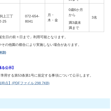
0歳6か月
月・
から
飼上三丁
072-654-
3名
木・金
2-25
8041
満3歳未
満まで
お誕生日の前々日まで」利用可能となります。
やその他園の都合により実施しない場合があります。
KB)
係る公示】
て準用する第53条第1号に規定する事項について公示します。
点】(PDFファイル:298.7KB)