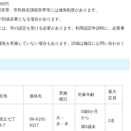
00円
護世帯、市民税非課税世帯等には減免制度があります。
が別途必要となる場合があります。
には、市の認定を受ける必要があります。利用認定申請時に、必要事
減免を実施していない場合もあります。詳細は施設にお問い合わせく
最大
実施
対象年齢
在地
連絡先
定員
曜日
0歳6か月
火・
から
里丘七丁
06-6192-
2名
水・木
3-7
9117
満3歳未