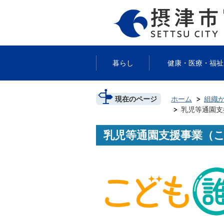
暮らし
健康・医療・福祉
現在のページ
ホーム
組織
乳児等通園支
乳児等通園支援事業（