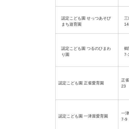
認定こども園 せっつあそび
三
まち遊育園
14
認定こども園 つるのひまわ
鶴
り園
7-
正雀
認定こども園 正雀愛育園
23
一津
認定こども園 一津屋愛育園
7-9