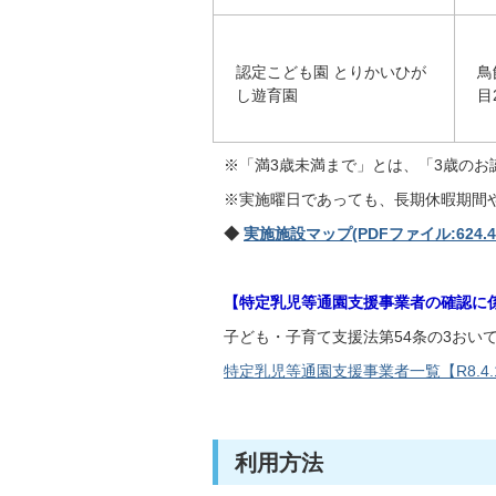
認定こども園 とりかいひが
鳥
し遊育園
目
※「満3歳未満まで」とは、「3歳の
※実施曜日であっても、長期休暇期間
◆
実施施設マップ(PDFファイル:624.4
【特定乳児等通園支援事業者の確認に
子ども・子育て支援法第54条の3おい
特定乳児等通園支援事業者一覧【R8.4.1時
利用方法