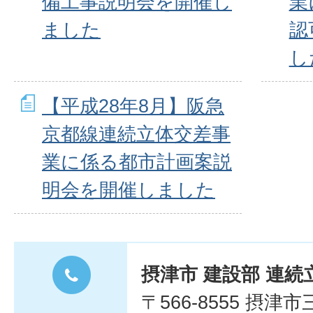
備工事説明会を開催し
業
ました
認
し
【平成28年8月】阪急
京都線連続立体交差事
業に係る都市計画案説
明会を開催しました
摂津市 建設部 連
〒566-8555 摂津