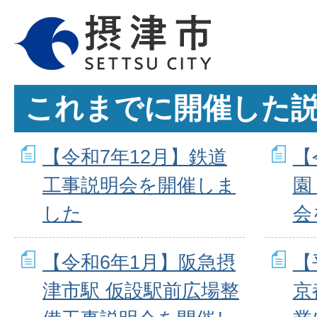
これまでに開催した
【令和7年12月】鉄道
【
工事説明会を開催しま
園
した
会
【令和6年1月】阪急摂
【
津市駅 仮設駅前広場整
京