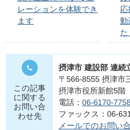
レーションを体験でき
応
ます
動
た
摂津市 建設部 連
〒566-8555 摂津
この記事
摂津市役所新館5階
に関する
電話：
06-6170-775
お問い合
ファックス：06-6319
わせ先
メールでのお問い