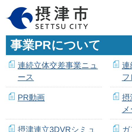
事業PRについて
連続立体交差事業ニュ
連
ース
フ
PR動画
摂
メ
摂津連立3DVRシミュ
ガ