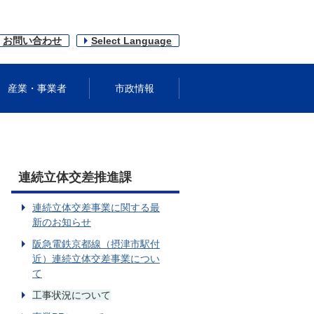
お問い合わせ
Select Language
産業・事業者
市政情報
連続立体交差推進課
連続立体交差事業に関する最
新のお知らせ
阪急電鉄京都線（摂津市駅付
近）連続立体交差事業につい
て
工事状況について