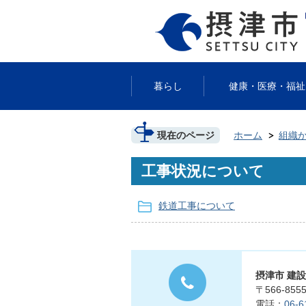
暮らし
健康・医療・福祉
現在のページ
ホーム
組織
工事状況について
鉄道工事について
摂津市 建
〒566-8
電話：
06-6