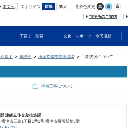
本文へ
文字サイズ
背景色変更
市役所のご案内
子育て・教育
文化・スポーツ・市民活動
から探す
建設部
連続立体交差推進課
工事状況について
準備工事について
設部 連続立体交差推進課
555 摂津市三島1丁目1番1号 摂津市役所新館5階
170-7758