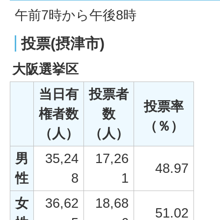
午前7時から午後8時
投票(摂津市)
大阪選挙区
当日有
投票者
投票率
権者数
数
（％）
（人）
（人）
男
35,24
17,26
48.97
性
8
1
女
36,62
18,68
51.02