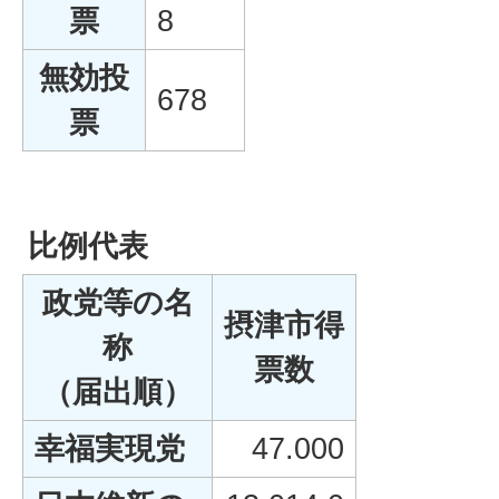
票
8
無効投
678
票
比例代表
政党等の名
摂津市得
称
票数
（届出順）
幸福実現党
47.000