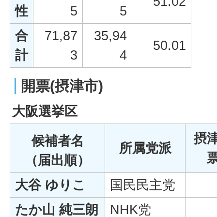
51.02
性
5
5
合
71,87
35,94
50.01
計
3
4
開票(摂津市)
大阪選挙区
摂
候補者名
所属党派
（届出順）
大谷 ゆりこ
国民民主党
たか山 純三朗
NHK党