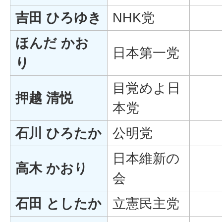
吉田 ひろゆき
NHK党
ほんだ かお
日本第一党
り
目覚めよ日
押越 清悦
本党
石川 ひろたか
公明党
日本維新の
高木 かおり
会
石田 としたか
立憲民主党