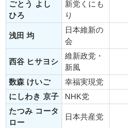
ごとう よし
新党くにも
ひろ
り
日本維新の
浅田 均
会
維新政党・
西谷 ヒサヨシ
新風
数森 けいご
幸福実現党
にしわき 京子
NHK党
たつみ コータ
日本共産党
ロー