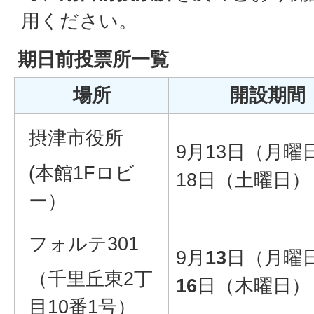
用ください。
期日前投票所一覧
場所
開設期間
摂津市役所
9月13日（月曜
(本館1Fロビ
18日（土曜日）
ー）
フォルテ301
9月
13
日（月曜
（千里丘東2丁
16
日（木曜日）
目10番1号）