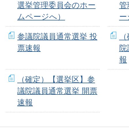
選挙管理委員会のホー
管
ムページへ）
ー
参議院議員通常選挙 投
（
票速報
院
報
（確定）【選挙区】参
議院議員通常選挙 開票
速報