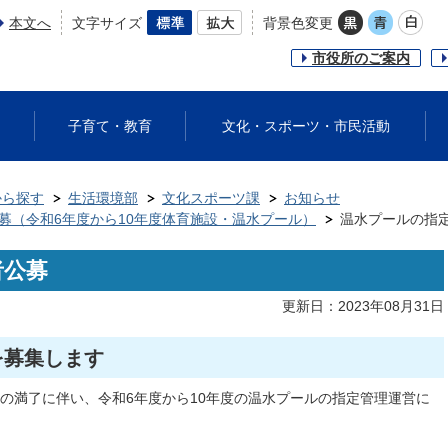
本文へ
文字サイズ
背景色変更
市役所のご案内
子育て・教育
文化・スポーツ・市民活動
から探す
生活環境部
文化スポーツ課
お知らせ
募（令和6年度から10年度体育施設・温水プール）
温水プールの指
者公募
更新日：2023年08月31日
を募集します
の満了に伴い、令和6年度から10年度の温水プールの指定管理運営に
。